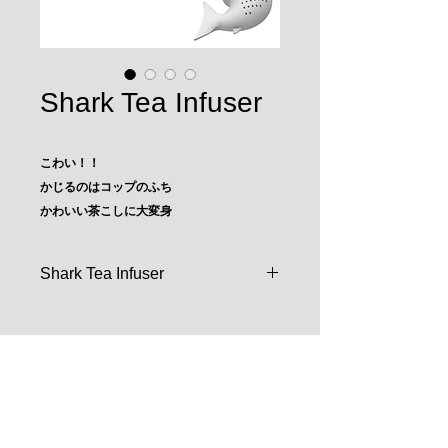
Shark Tea Infuser
こわい！！
かじるのはコップのふち
かわいい茶こしに大変身
Shark Tea Infuser
【 商品情報 】
．サイズ： 4.7 × 8 × 8.4 cm
．重量：37.5 g
．材質：食品グレードシリコンゴム、
〒103-0011
耐熱温度205度。
東京都中央区日本橋大伝馬町2-14
パールビル5F
【 使い方とお手入れ 】