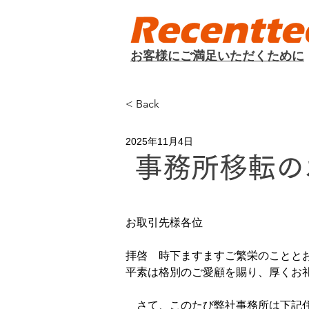
​お客様にご満足いただくために
< Back
2025年11月4日
事務所移転の
お取引先様各位
拝啓　時下ますますご繁栄のことと
平素は格別のご愛顧を賜り、厚くお
　さて、このたび弊社事務所は下記